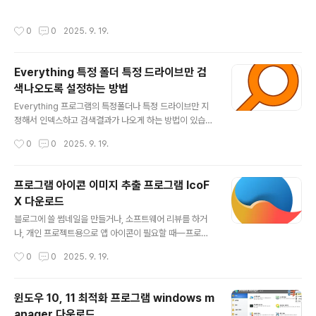
창에서 재생이 이어집니다.즉, 이전에 열어둔 영상이 있으
서는 클립다운으로 음원만 추출하는 방법과 화질을 직접
면 새로 실행한 파일이 같은 창에서 재생되며 기존 영상은
선택해서 저장하는 방법을 순서대로 안내해드리겠습니다.
작성시간
0
0
2025. 9. 19.
중단됩니다.그렇다면, 각기 다른 영상 파일을 각각 새로운
ClipDown 다운로드유튜브 mp3 음원추출 · 화질 선택 다
창에서 따로 실행할 수는 없을까요? 곰플레이어 동영상 두
운로드📌 3줄 요약음원만 필요하..
개 동시에 띄우기곰플레이어는 환경 설정을 통해 “동시 실
Everything 특정 폴더 특정 드라이브만 검
행 허용” 옵션을 활성화하면, 각 영상이 별도의 창에서 실
색나오도록 설정하는 방법
행되도록 설정할 수 있습니다. 곰플레이어 다운로드곰플레
글 내용
이어는 아래 링크에서 설치 파일을 받을 수 있습니다.🔽 곰
Everything 프로그램의 특정폴더나 특정 드라이브만 지
플레이어 다운로드 GOM Player 다중 실행 설정 방법 1️⃣
정해서 인덱스하고 검색결과가 나오게 하는 방법이 있습니
곰플레이어 실행 후 환경 설정 열기곰플레이어를 켠 상태
다. Everything은 윈도우에서 가장 빠른 파일 검색 툴 중
작성시간
0
0
2025. 9. 19.
에서 F5 키를..
하나입니다. 기본 파일 탐색기보다 수백 배 빠른 속도로모
든 파일과 폴더를 순식간에 찾아주는 초경량 고속 검색기
죠. 하드디스크나 드라이브가 여러 개 있는 경우,Everythi
프로그램 아이콘 이미지 추출 프로그램 IcoF
ng은 모든 드라이브를 통째로 인덱싱합니다.원하는 폴더
X 다운로드
안에서 검색결과가 나오게 하거나 특정 드라이브에서만 검
글 내용
색되어 결과가 나오게 하는 방법입니다. Everything 다운
블로그에 쓸 썸네일을 만들거나, 소프트웨어 리뷰를 하거
로드Everything 설치파일은 아래 링크에서 설치 파일을
나, 개인 프로젝트용으로 앱 아이콘이 필요할 때—프로그
받을 수 있습니다.🔽 everything 다운로드 Everything
램 아이콘만 따로 추출해서 PNG로 저장하고 싶은데 막상
작성시간
0
0
2025. 9. 19.
특정 폴더 / 특정 드라이브만 인덱싱하도록 설정 1️..
어떻게 하는지 몰라서 인터넷을 뒤지게 되는 경우가 많습
니다.이럴 때 아주 유용하게 쓸 수 있는 프로그램이 바로 Ic
oFX입니다. IcoFX란 무엇인가요?IcoFX는 윈도우 실행
윈도우 10, 11 최적화 프로그램 windows m
파일(EXE), 라이브러리 파일(DLL) 등에서포함된 아이콘(.i
anager 다운로드