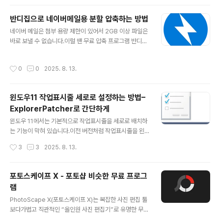
니까?' 라는 알림창이 뜨..
법을 따라 바탕화면에 네이버 아이콘을 깔끔하게 설정할
수 있습니다.적용하는 방법은 아래에 있습니다. 네이버 아
반디집으로 네이버메일용 분할 압축하는 방법
이콘으로 바탕화면 바로가기 만들기바로가기를 네이버 아
글 내용
네이버 메일은 첨부 용량 제한이 있어서 2GB 이상 파일은
이콘 모양으로 바꿀려면 일단 아이콘 파일이 있어야 됩니
바로 보낼 수 없습니다.이럴 땐 무료 압축 프로그램 반디집
다. 아래에서 먼저 다운받아 저장해 둡니다. 1️⃣ 바탕화면에
의 분할 압축 기능을 이용하면 깔끔하게 해결됩니다!오늘
빈곳에서 마우스 우클릭을 하여, 새로만들기 - 바로가기 만
은 누구나 따라할 수 있는 반디집 네이버메일용 분할 압축
들기를 클릭합니다. 2️⃣바로가기 만들기를 선택하여 빈칸
작성시간
0
0
2025. 8. 13.
방법을 소개해 드릴게요. 반디집으로 분할 압축하는 방법
에 네이버 주소를 적습니다.www.naver.com 이라고 적
하나의 큰 파일을 여러 개의 작은 파일로 나누어 압축하는
고 다음을 클릭하면 바로가기..
방식입니다.이렇게 나누어진 파일들은 메일 첨부나 USB
윈도우11 작업표시줄 세로로 설정하는 방법–
이동 등에서 유용하게 쓰입니다.네이버 대용량 메인 서비
ExplorerPatcher로 간단하게
스는 파일 1개당 2gb까지 보낼 수 있어서 용량이 큰 파일
글 내용
은 한 파일로 보낼 수가 없습니다. 이럴 때 분할 압축하여
윈도우 11에서는 기본적으로 작업표시줄을 세로로 배치하
여러개로 쪼개서 보내면 됩니다. 네이버는 한번에 대용량
는 기능이 막혀 있습니다.이전 버전처럼 작업표시줄을 왼
파일을 10개까지 보낼 수 있어서 한 메일로 최대 20gb까
쪽이나 오른쪽 세로로 옮기고 싶다면,ExplorerPatcher
작성시간
3
3
2025. 8. 13.
지 전송이 가능합니다. 반디집..
라는 유틸리티를 활용하면 가능합니다.이번 포스팅에서는
ExplorerPatcher 다운로드부터 설정 방법까지한눈에
따라할 수 있도록 정리해드릴게요. ExplorerPatcher란?
포토스케이프 X - 포토샵 비슷한 무료 프로그
ExplorerPatcher는 윈도우 11의 작업표시줄과 시작 메
램
뉴를윈도우 10 스타일로 바꾸어주는 오픈소스 프로그램입
글 내용
니다. 작업표시줄 위치 조정 (상단, 하단, 왼쪽, 오른쪽) 클
PhotoScape X(포토스케이프 X)는 복잡한 사진 편집 툴
래식 시작 메뉴 적용아이콘 간격, 투명도 등 커스터마이징
보다가볍고 직관적인 “올인원 사진 편집기”로 유명한 무료
무료 & 가벼운 설치 ExplorerPatcher 다운로드 아래 링
프로그램입니다.포토샵과 비슷한 기능이면서 무료 프로그