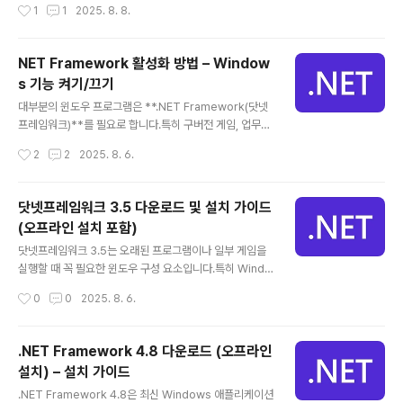
작성시간
1
1
2025. 8. 8.
크에서 설치 파일을 받을 수 있습니다.🔽 윈도우11 작..
램입니다. 포토스케이프 X기본적인 사진 보정, 자르기, 회
전은 물론,GIF 만들기, 스티커, 필터, 일괄 편집, 텍스트 삽
입까지누구나 쉽게 다룰 수 있는 국민 사진 편집툴로 자리
NET Framework 활성화 방법 – Window
잡고 있습니다. 포토스케이프 X 다운로드 및 설치방법아래
s 기능 켜기/끄기
링크에서 설치 파일을 받을 수 있습니다.🔽 포토스케이프X
글 내용
다운로드 1️⃣ 다운받은 PhotoScape X Installer.exe 파
대부분의 윈도우 프로그램은 **.NET Framework(닷넷
일을 실행합니다. 2️⃣ 바탕화면 아이콘 생성 후 [설치 완료]
프레임워크)**를 필요로 합니다.특히 구버전 게임, 업무용
3️⃣ 유료버전으로 전환이 있지만 무료기능으로 충분히 편
프로그램, 또는 Visual Studio 기반 앱은.NET Framew
작성시간
2
2
2025. 8. 6.
집용으로 사용이 가능합니다. PhotoS..
ork 3.5 또는 4.8 이상 버전이 필수입니다. 닷넷프레임워
크 왜 활성화가 필요할까?윈도우 10/11에는 기본적으로 .
NET Framework가 포함되어 있지만,버전에 따라 일부
닷넷프레임워크 3.5 다운로드 및 설치 가이드
기능이 꺼져 있거나 설치가 안 돼 있을 수 있습니다.이 경우
(오프라인 설치 포함)
Windows 기능 켜기/끄기를 통해 활성화하면 문제를 해
글 내용
결할 수 있습니다. Windows 기능에서 NET Framewor
닷넷프레임워크 3.5는 오래된 프로그램이나 일부 게임을
k 활성화하기, 끄기 1️⃣ 제어판에 들어갑니다. 2️⃣ 프로그램
실행할 때 꼭 필요한 윈도우 구성 요소입니다.특히 Windo
및 기능 클릭 3️⃣ 왼쪽에 Windows 기능 켜기/끄기( Turn
ws 7, 8, 10, 11 환경에서도 레거시 호환성을 위해 여전히
작성시간
0
0
2025. 8. 6.
Windows ..
사용됩니다.프로그램 실행 시“이 프로그램을 실행하려면 .
NET Framework 3.5가 필요합니다”라는 메시지가 뜬
다면, 해당 버전을 설치해야 합니다. 닷넷프레임워크 3.5
.NET Framework 4.8 다운로드 (오프라인
란?Microsoft의 .NET Framework는 다양한 애플리케
설치) – 설치 가이드
이션 실행 환경을 제공하는 필수 런타임입니다.닷넷프레임
글 내용
워크 3.5는 2.0 및 3.0 버전의 기능을 포함하고 있어이전
.NET Framework 4.8은 최신 Windows 애플리케이션