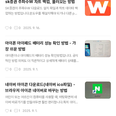
sk증권 주파수W 차트 백업, 불러오는 방법
정을 많이 해놓은 분다른 컴퓨터에서 동일한 환경으로 작
글 내용
SK증권의 주파수W 다운로드 설치 파일과 차트 데이타 백
업하고 싶은 경우HTS를 재설치했는데 차트 초기화되어
업하는 방법입니다.윈도우를 재설치해야 되거나 다른 pc
당황한 경우 전체 순서는 아래와 같습니다.1. 기존 영웅문
에서 기존 sk증권사의 hts 주파수W를 기존 차트 설정 데
USB에 백업2. 신규PC에 영웅문 다운로드 및 설치3. 신규
이타를 그대로 사용하고 싶을 때 아래 방법으로 이용하면
PC에 USB 저장해 둔 영웅문 복사해서 덮어쓰기 1. 영웅문
작성시간
0
0
2025. 9. 16.
됩니다. 전체 순서는 아래와 같습니다.1. 기존 주차수W 백
HTS USB에 백업기존 설정이 되어 있는 영웅문폴더를 U
업2. 주파수W 다운로드3. 신규 PC에 주파수 설치4. 기존
SB에 복사를..
PC에서 백업한 주파수W 폴더 신규 PC에 복사 1. 기존 주
아이폰 아이패드 배터리 성능 확인 방법 - 가
파수W HTS 백업기존 PC에서 주파수W를 usb에 백업합
장 쉬운 방법
니다.폴더 위치는 C:\SK증권 입니다. 이 폴더를 전체 usb
글 내용
에 복사해 둡니다. 2.주파수W HTS 다운로드 및 설치 💻
아이폰이나 아이패드의 배터리 성능 확인방법입니다. 공식
주파수W HTS 다운로드 3.usb에 복사한 주파수W 붙여
적인 방법 외에도 더 직관적이고 상세하게 배터리 상태를
넣기기존 PC에서 복사한 SK증권 폴더를 신규 PC에 c ..
확인할 수 있는 무료 프로그램이 있습니다.바로 3uTools
작성시간
0
0
2025. 9. 1.
입니다.이 방법은 초보자도 따라할 수 있을 만큼 간단하고,
숫자까지 정확히 보여주기 때문에중고폰을 구매하거나 배
터리 교체 시점을 알고 싶을 때 매우 유용합니다.여러가지
네이버 아이콘 다운로드(네이버 ico파일) -
방법이 있지만 가장 쉽고 빠르게 확인하는 방법이 3uTool
브라우저 아이콘 네이버로 바꾸는 방법
s 프로그램 설치 후 확인하는 방법입니다. 가입이나 로그인
글 내용
없이 바로 프로그램만 다운받고 설치 후 실행하면 바로 확
어린이 또는 어르신이 컴퓨터를 사용할 때, 바탕화면에 네
인이 됩니다. 3uTools로 배터리 성능 확인하는 방법 3uT
이버 바로가기를 만들어두면 훨씬 편리합니다.특히 아이콘
ools 설치 후 실행합니다.아이폰 또는 아이패드를 케이블
모양이 네이버 로고처럼 보이면 더 쉽게 찾을 수 있어 더 좋
작성시간
4
1
2025. 9. 1.
로 PC에 연결합니다.기기에서 '이 컴퓨터를 신뢰하시겠습
습니다. 크롬이나 엣지 브라우저를 사용하신다면, 아래 방