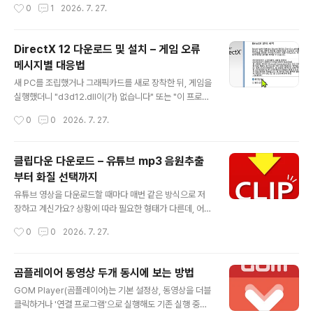
작성시간
0
1
2026. 7. 27.
사양 기준과, 자녀 PC에 설치해줄 때 마이크로소프트 계정
픽 요구 사양이 매우 낮은 편이라 대부분의 가정용 PC에서
설정에서 챙겨야..
무리 없이 실행됩니다.다만 오래된 PC라면 실행 전에 최소
사양 정도는 확인해두는 게 좋고, 처음 설치하는 경우라면
DirectX 12 다운로드 및 설치 – 게임 오류
계정 생성이나 기본 안전 설정도 함께 챙겨두면 좋습니다.
메시지별 대응법
로블록스(Roblox)는 무료로 다운로드해서 바로 플레이할
글 내용
수 있는 게임 플랫폼입니다.이 글에서는 로블록스를 설치
새 PC를 조립했거나 그래픽카드를 새로 장착한 뒤, 게임을
하기 전에 확인할 사양과, 자녀 PC에 처음 설치해줄 때 함
실행했더니 "d3d12.dll이(가) 없습니다" 또는 "이 프로그
께 챙기면 좋은 부분을 순서대로 안내해드리겠습니다.로블
램을 실행할 수 없습니다" 같은 메시지를 본 적 있으신가
작성시간
0
0
2026. 7. 27.
록스 다운로드PC 사양 확인 · 자녀 PC 설치 가이드📌 3줄
요? 대부분 그래픽카드 드라이버 문제로 오해하기 쉽지만,
요약대부분의 가정용 PC..
실제로는 DirectX 12가 제대로 설치되지 않아서 생기는
경우가 많습니다. DirectX 12는 Windows 10·11에서 게
클립다운 다운로드 – 유튜브 mp3 음원추출
임과 그래픽 작업을 구동시키는 핵심 런타임입니다. 신규
부터 화질 선택까지
PC라면 기본 탑재되어 있다고 생각하기 쉽지만, 특정 구성
글 내용
요소가 빠져 있어 수동 설치가 필요한 경우도 종종 있습니
유튜브 영상을 다운로드할 때마다 매번 같은 방식으로 저
다. 이 글에서는 신규 PC·그래픽카드 세팅 시 DirectX 12
장하고 계신가요? 상황에 따라 필요한 형태가 다른데, 어떤
를 함께 체크해야 하는 이유와, 실제 오류 메시지별로 어떻
날은 음악만 필요하고 어떤 날은 고화질 영상 그대로 소장
작성시간
0
0
2026. 7. 27.
게 대응하면 되는지 정리했습니다.DirectX 12 ..
하고 싶을 때가 있습니다.클립다운(ClipDown)은 유튜브
를 비롯한 다양한 플랫폼의 영상 링크만 붙여넣으면 MP3
음원 추출과 MP4 화질별(HD·4K) 다운로드를 모두 지원
곰플레이어 동영상 두개 동시에 보는 방법
하는 무료 프로그램입니다. 복잡한 설정이나 회원가입 없
글 내용
GOM Player(곰플레이어)는 기본 설정상, 동영상을 더블
이 PC와 모바일에서 동일하게 사용할 수 있어, 영상 다운
클릭하거나 '연결 프로그램'으로 실행해도 기존 실행 중인
로드가 처음이신 분도 쉽게 따라 하실 수 있습니다.이 글에