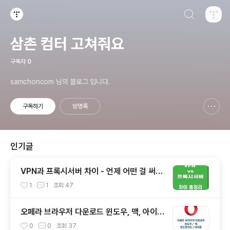
검색하기
티스토리
삼촌 컴터 고쳐줘요
구독자
0
samchoncom 님의 블로그 입니다.
구독하기
방명록
신고하기 레이어
열기
인기글
VPN과 프록시서버 차이 - 언제 어떤 걸 써야
할까?
1
1
조회
47
오페라 브라우저 다운로드 윈도우, 맥, 아이폰
무료 VPN기능
0
0
조회
37