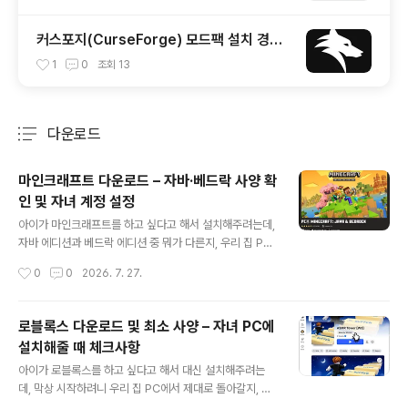
커스포지(CurseForge) 모드팩 설치 경로
변경 방법 – 초보자 가이드
1
0
조회
13
다운로드
분류 전체보기
주요 글 목록
마인크래프트 다운로드 – 자바·베드락 사양 확
인 및 자녀 계정 설정
글 내용
아이가 마인크래프트를 하고 싶다고 해서 설치해주려는데,
자바 에디션과 베드락 에디션 중 뭐가 다른지, 우리 집 PC
에서 잘 돌아갈지 헷갈리셨나요? 특히 최근 모장(Mojan
작성시간
0
0
2026. 7. 27.
g)이 2026년 7월 21일자로 자바 에디션의 공식 사양 기
준을 17년 만에 대폭 상향 조정하면서, 예전 기준으로만 알
고 계셨다면 다시 확인이 필요해졌습니다. 마인크래프트
로블록스 다운로드 및 최소 사양 – 자녀 PC에
(Minecraft)는 자바 에디션과 베드락 에디션을 통합 실행
설치해줄 때 체크사항
할 수 있는 런처를 통해 간편하게 설치할 수 있습니다. 두
글 내용
에디션은 사양 요구치도 다르고, 모드 지원 여부도 다르기
아이가 로블록스를 하고 싶다고 해서 대신 설치해주려는
때문에 자녀 PC에 설치해줄 때는 이 부분까지 함께 확인해
데, 막상 시작하려니 우리 집 PC에서 제대로 돌아갈지, 어
두는 게 좋습니다. 이 글에서는 자바·베드락 에디션별 최신
떤 걸 먼저 확인해야 할지 막막하셨나요? 로블록스는 그래